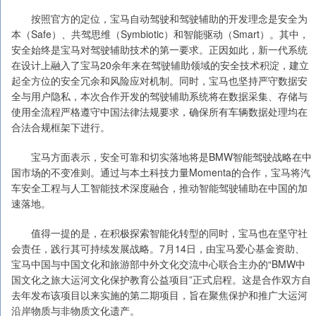
按照官方的定位，宝马自动驾驶和驾驶辅助的开发理念是安全为
本（Safe）、共驾思维（Symbiotic）和智能驱动（Smart）。其中，
安全始终是宝马对驾驶辅助技术的第一要求。正因如此，新一代系统
在设计上融入了宝马20余年来在驾驶辅助领域的安全技术积淀，建立
起全方位的安全冗余和风险应对机制。同时，宝马也坚持严守数据安
全与用户隐私，本次合作开发的驾驶辅助系统将在数据采集、存储与
使用全流程严格遵守中国法律法规要求，确保所有车辆数据处理均在
合法合规框架下进行。
宝马方面表示，安全可靠和切实落地将是BMW智能驾驶战略在中
国市场的不变准则。通过与本土科技力量Momenta的合作，宝马将汽
车安全工程与人工智能技术深度融合，推动智能驾驶辅助在中国的加
速落地。
值得一提的是，在积极探索智能化转型的同时，宝马也在坚守社
会责任，践行其可持续发展战略。7月14日，由宝马爱心基金资助、
宝马中国与中国文化和旅游部中外文化交流中心联合主办的“BMW中
国文化之旅大运河文化保护教育公益项目”正式启程。这是合作双方自
去年发布该项目以来实施的第二期项目，旨在聚焦保护和推广大运河
沿岸物质与非物质文化遗产。