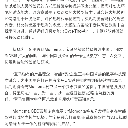
够以近似人类驾驶员的方式理解复杂路况并做出决策，提高对动态环
境的适应能力。该方案采用了端到端的大模型技术，融合超大规模神
经网络用于环境感知、路径规划和车辆控制，实现高度智能化的驾驶
判断。相比传统基于规则的系统，大模型方案能不断从驾驶数据中自
我学习改进。通过远程升级功能（Over-The-Air），车辆的软件算法
可持续迭代进化。
从华为、阿里再到Momenta，宝马的智能转型押注中国，“朋友
圈”不断扩大的同时，与中国科技公司的合作也从数字生态、AI交互，
拓展到智能驾驶辅助领域。
“宝马独有的产品理念、智能驾驶之道正与中国卓越的数字科技深
度融合，为中国用户打造拥有宝马DNA和中国智能的纯粹智能驾趣。
我们期待着与Momenta树立又一个共创共赢的范例，中国智慧强强联
合，将宝马‘在中国、为中国，以中国速度创新’战略推向新的历
程。”宝马集团大中华区总裁兼首席执行官高翔表示。
Momenta CEO曹旭东也表示：“Momenta将充分发挥自身在智能
驾驶领域的专长与优势，与宝马联合打造集‘德系卓越驾控’与‘AI大模型
前沿能力’于一体的智能驾驶辅助产品。”