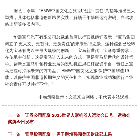
据悉，今年，“BMW中国文化之旅”以“创新+责任”为指导推出三大
举措，具体包括非遗创新跨界实践、解锁千年隋唐运河密码、自驾攻
略上新等多项内容。
华晨宝马汽车有限公司总裁兼首席执行官戴鹤轩表示：“宝马集团
树立了‘更人文、更智能、更负责任’的未来出行愿景。这种信念已经转
化为宝马有史以来最大规模的创新——宝马新世代。宝马尊重传承，
在传承中创新，这是宝马进入未来的方式，更是宝马新世代的设计哲
学。创新是宝马引领行业发展的发动机正规杠杆配资平台，责任是宝
马把握可持续未来的方向盘。‘BMW中国文化之旅’保护中国非遗19
载，以保护中国非遗长期主义的责任担当，实现商业成功和践行企业
社会责任可以并行不悖。”
中融策略提示：文章来自网络，不代表本站观点。
上一篇：
证券公司配资 2025世界人形机器人运动会口号、运动会
奖牌今日发布
下一篇：
官网股票配资 一男子翻墙强闯美国财政部未果