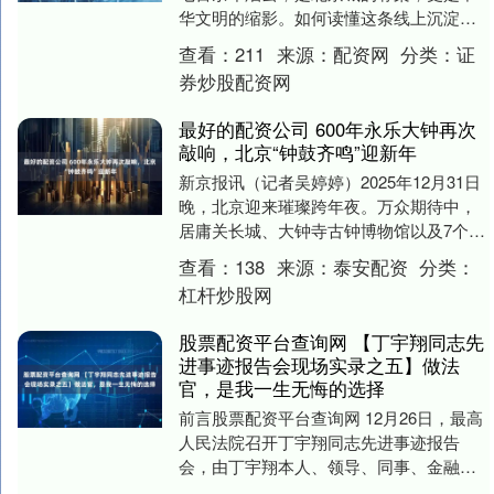
华文明的缩影。如何读懂这条线上沉淀的
厚重历史与璀璨文化？我们尝试用一种最
查看：
211
来源：
配资网
分类：
证
富中国韵味的形式....
券炒股配资网
最好的配资公司 600年永乐大钟再次
敲响，北京“钟鼓齐鸣”迎新年
新京报讯（记者吴婷婷）2025年12月31日
晚，北京迎来璀璨跨年夜。万众期待中，
居庸关长城、大钟寺古钟博物馆以及7个视
频连线点位同步开启新年倒计时。“10、
查看：
138
来源：
泰安配资
分类：
9…....
杠杆炒股网
股票配资平台查询网 【丁宇翔同志先
进事迹报告会现场实录之五】做法
官，是我一生无悔的选择
前言股票配资平台查询网 12月26日，最高
人民法院召开丁宇翔同志先进事迹报告
会，由丁宇翔本人、领导、同事、金融行
业从业者和采访过丁宇翔先进事迹的记者