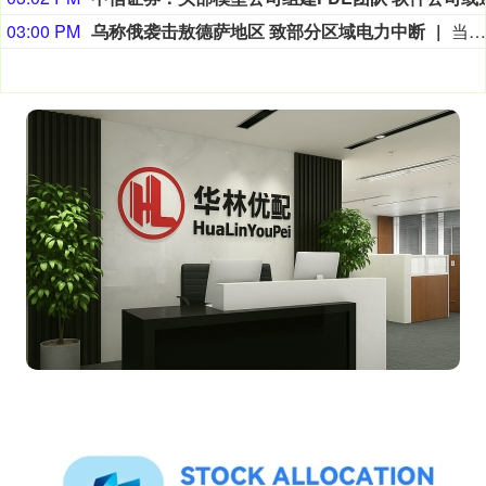
03:00 PM
乌称俄袭击敖德萨地区 致部分区域电力中断
当地时间8月9日，敖德萨电力公司发布消息称，凌晨俄罗斯对敖德萨地区发动袭击后，当地出现停电情况，部分区域电力供应中断。目前抢修工作已开展，供电恢复作业正在推进。俄罗斯方面对此暂无回应。