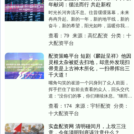
年献词：循法而行 共赴新程
时光长河奔流不息。往昔缓缓落幕，未来
冉冉升起。新的一年，新的地平线，新的
奋斗，新的希望，阳光如昨，温暖你我
——2026年正规炒股配资，正迎面向我们
查看：
79
来源：
高忆配资
分类：
十
走来。 国家好....
大配资平台
配资策略平台 短剧《麟趾呈祥》他因
灵根太杂被贬去扫地，却意外发现扫
帚竟是上古神木所化，一扫帚挥出三
千大道！
嘴角勾笑的崔游一个闪身到了众人前面，
挥手拦住了欲前去查看的众人，回头交代
道：“没你们的事，你们继续休息。”继而一
个闪身掠去。众人惊疑，邬况若有所思，
查看：
174
来源：
宇轩配资
分类：
知道大概是崔....
十大配资平台
实盘配资网 清明碰闰月，上坟三注
意，今年清明到底该注意什么？