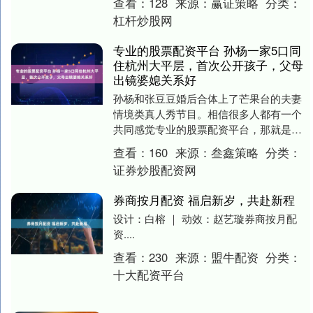
查看：
128
来源：
赢证策略
分类：
他....
杠杆炒股网
专业的股票配资平台 孙杨一家5口同
住杭州大平层，首次公开孩子，父母
出镜婆媳关系好
孙杨和张豆豆婚后合体上了芒果台的夫妻
情境类真人秀节目。相信很多人都有一个
共同感觉专业的股票配资平台，那就是孙
杨的妻子张豆豆是一个非常漂亮大气的女
查看：
160
来源：
叁鑫策略
分类：
孩子。颜值一点都....
证券炒股配资网
券商按月配资 福启新岁，共赴新程
设计：白榕 ｜ 动效：赵艺璇券商按月配
资....
查看：
230
来源：
盟牛配资
分类：
十大配资平台