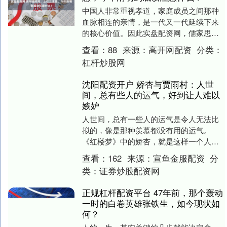
中国人非常重视孝道，家庭成员之间那种
血脉相连的亲情，是一代又一代延续下来
的核心价值。因此实盘配资网，儒家思想
一直强调祭祖的重要性，其中扫墓、踏青
查看：
88
来源：
高开网配资
分类：
等活动是最常见的....
杠杆炒股网
沈阳配资开户 娇杏与贾雨村：人世
间，总有些人的运气，好到让人难以
嫉妒
人世间，总有一些人的运气是令人无法比
拟的，像是那种羡慕都没有用的运气。
《红楼梦》中的娇杏，就是这样一个人。
娇杏本来是甄士隐家中的一名普通丫鬟，
查看：
162
来源：
宣鱼金服配资
分
地位低得甚至比晴....
类：
证券炒股配资网
正规杠杆配资平台 47年前，那个轰动
一时的白卷英雄张铁生，如今现状如
何？