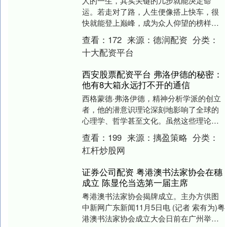
人的一生，其实关键的几步就能决定命
运。若走对了路，人生便像搭上快车，很
快就能登上巅峰，成为众人仰望的榜样。
即便一开始走错，也总有机会纠正方向，
查看：
172
来源：
德润配资
分类：
重新回到正轨。然而....
十大配资平台
西安股票配资平台 弗洛伊德的秘密：
他有8大箱永远打不开的通信
西格蒙德·弗洛伊德，精神分析学派的创立
者，他的潜意识理论深刻地影响了全球的
心理学、哲学甚至文化。虽然这些理论深
奥难懂，但弗洛伊德的人生却充满了丰富
查看：
199
来源：
摛盈策略
分类：
的故事与探讨。....
杠杆炒股网
证券公司配资 粤港澳书法家协会在穗
成立 陈显伦当选第一届主席
粤港澳书法家协会揭牌成立。主办方供图
中新网广东新闻11月5日电 (记者 索有为)粤
港澳书法家协会成立大会日前在广州举