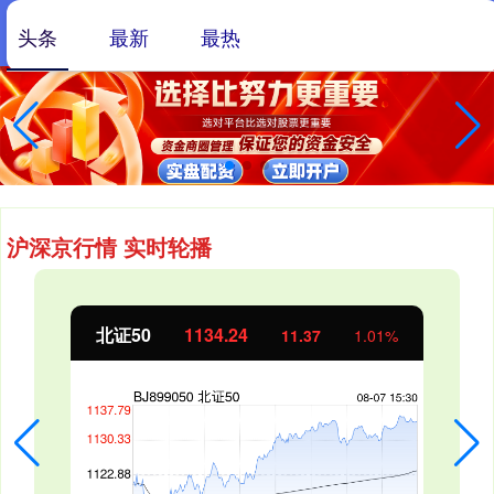
头条
最新
最热
沪深京行情 实时轮播
北证50
1134.24
11.37
1.01%