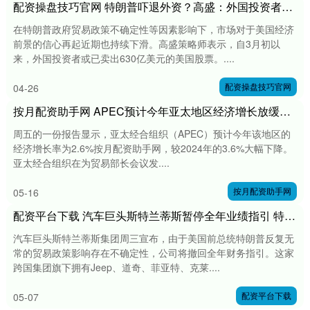
配资操盘技巧官网 特朗普吓退外资？高盛：外国投资者近两月累计抛售630亿美元美股
在特朗普政府贸易政策不确定性等因素影响下，市场对于美国经济
前景的信心再起近期也持续下滑。高盛策略师表示，自3月初以
来，外国投资者或已卖出630亿美元的美国股票。....
配资操盘技巧官网
04-26
按月配资助手网 APEC预计今年亚太地区经济增长放缓至2.6%，出口仅增长0.4%
周五的一份报告显示，亚太经合组织（APEC）预计今年该地区的
经济增长率为2.6%按月配资助手网，较2024年的3.6%大幅下降。
亚太经合组织在为贸易部长会议发....
按月配资助手网
05-16
配资平台下载 汽车巨头斯特兰蒂斯暂停全年业绩指引 特朗普关税政策带来不确定性
汽车巨头斯特兰蒂斯集团周三宣布，由于美国前总统特朗普反复无
常的贸易政策影响存在不确定性，公司将撤回全年财务指引。这家
跨国集团旗下拥有Jeep、道奇、菲亚特、克莱....
配资平台下载
05-07