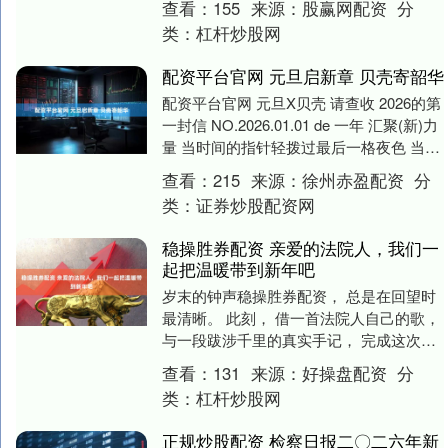
查看：
155
来源：
股赢网配资
分
组成的报告团....
类：
杠杆炒股网
配资平台官网 元旦启新章 贝壳寄韶华
配资平台官网 元旦X贝壳 请查收 2026的第
一封信 NO.2026.01.01 de 一年 汇聚(新)力
量 当时间的指针轻拨过最后一格夜色 当时
光的扉页悄然翻....
查看：
215
来源：
徐州赤盈配资
分
类：
证券炒股配资网
稳操胜券配资 亲爱的法院人，我们一
起把温暖带到新年吧
岁末的钟声稳操胜券配资， 总是在回望时
最清晰。 此刻， 借一首法院人自己的歌，
与一段跋涉千里的真实手记， 完成这次回
望。 愿这份来自同仁的歌声与记录， 能温
查看：
131
来源：
好操盘配资
分
暖....
类：
杠杆炒股网
正规炒股配资 检察日报二〇二六年新