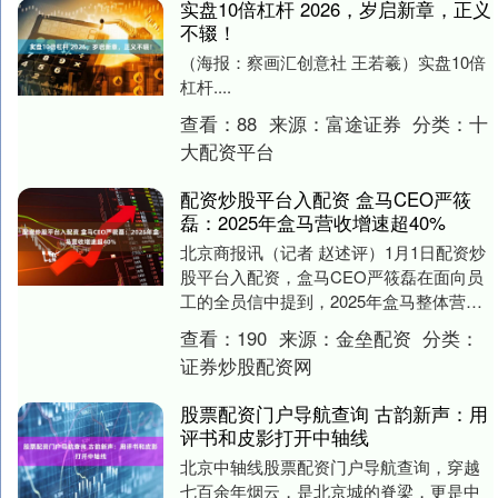
实盘10倍杠杆 2026，岁启新章，正义
不辍！
（海报：察画汇创意社 王若羲）实盘10倍
杠杆....
查看：
88
来源：
富途证券
分类：
十
大配资平台
配资炒股平台入配资 盒马CEO严筱
磊：2025年盒马营收增速超40%
北京商报讯（记者 赵述评）1月1日配资炒
股平台入配资，盒马CEO严筱磊在面向员
工的全员信中提到，2025年盒马整体营收
同比增速超40%，盒马鲜生与超盒算NB双
查看：
190
来源：
金垒配资
分类：
业....
证券炒股配资网
股票配资门户导航查询 古韵新声：用
评书和皮影打开中轴线
北京中轴线股票配资门户导航查询，穿越
七百余年烟云，是北京城的脊梁，更是中