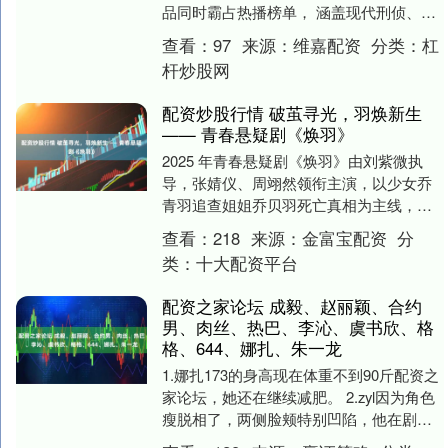
品同时霸占热播榜单， 涵盖现代刑侦、心
理悬疑、古装奇案、人性博弈等多种类
查看：
97
来源：
维嘉配资
分类：
杠
型。 七部热门新....
杆炒股网
配资炒股行情 破茧寻光，羽焕新生
—— 青春悬疑剧《焕羽》
2025 年青春悬疑剧《焕羽》由刘紫微执
导，张婧仪、周翊然领衔主演，以少女乔
青羽追查姐姐乔贝羽死亡真相为主线，将
青春悸动、悬疑叙事与现实议题深度缝
查看：
218
来源：
金富宝配资
分
合，跳出传统青....
类：
十大配资平台
配资之家论坛 成毅、赵丽颖、合约
男、肉丝、热巴、李沁、虞书欣、格
格、644、娜扎、朱一龙
1.娜扎173的身高现在体重不到90斤配资之
家论坛，她还在继续减肥。 2.zyl因为角色
瘦脱相了，两侧脸颊特别凹陷，他在剧组
顿顿青菜，有时候饿的不行只能喝水，