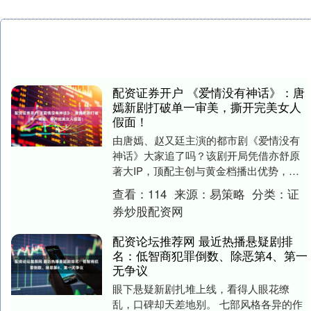
配资证券开户 《爱情没有神话》：唐
嫣新剧打破单一审美，撕开完美女人
假面！
由唐嫣、赵又廷主演的都市剧《爱情没有
神话》大家追了吗？该剧开局凭借亦舒原
著大IP，顶配主创与黄金档播出优势，拉
高观众期待，首播收视热度亮眼，但开播
查看：
114
来源：
易策略
分类：
证
后逐渐呈现出了....
券炒股配资网
配资论坛推荐网 最近热播悬疑剧排
名：低智商犯罪倒数、除恶第4、第一
无争议
眼下悬疑新剧扎堆上线，看得人眼花缭
乱，口碑却天差地别。 七部风格各异的作